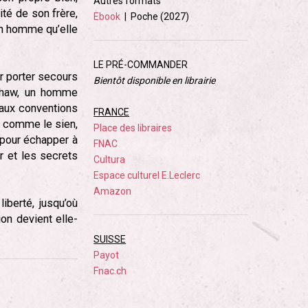
Autres formats
ité de son frère,
Ebook
| Poche (2027)
 un homme qu’elle
LE PRÉ-COMMANDER
r porter secours
Bientôt disponible en librairie
nshaw, un homme
 aux conventions
FRANCE
e comme le sien,
Place des libraires
pour échapper à
FNAC
r et les secrets
Cultura
Espace culturel E.Leclerc
Amazon
iberté, jusqu’où
ion devient elle-
SUISSE
Payot
Fnac.ch