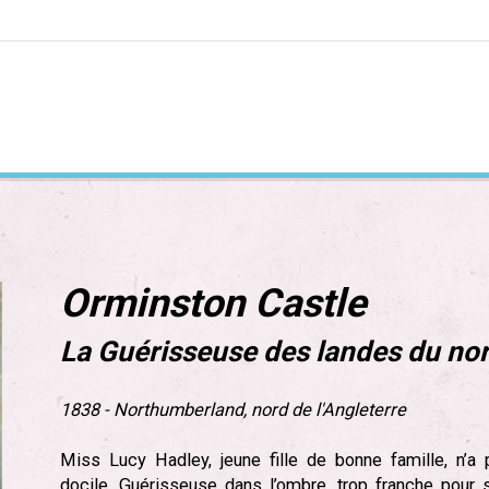
sseuse des landes du Nord
Orminston Castle
La Guérisseuse des landes du nor
1838 - Northumberland, nord de l'Angleterre
Miss Lucy Hadley, jeune fille de bonne famille, n’a 
docile. Guérisseuse dans l’ombre, trop franche pour 