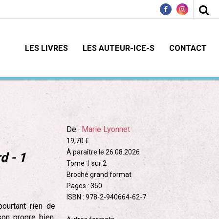
LES LIVRES
LES AUTEUR-ICE-S
CONTACT
De :
Marie Lyonnet
19,70 €
À paraître le 26.08.2026
d - 1
Tome 1 sur 2
Broché grand format
Pages : 350
ISBN : 978-2-940664-62-7
pourtant rien de
son propre bien,